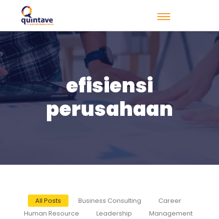
efisiensi
perusahaan
All Posts
Business Consulting
Career
Human Resource
Leadership
Management