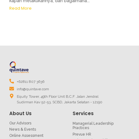
kapan melakukannya, dan bagaimana...
Read More
+62811 807 3636
info@quintave.com
Equity Tower, 49th Floor Unit B,C,F. Jalan Jendral
Sudirman Kav 52-53, SCBD, Jakarta Selatan - 12190
About Us
Services
Our Advisors
Managerial Leadership
Practices
News & Events
Prevue HR
Online Assessment