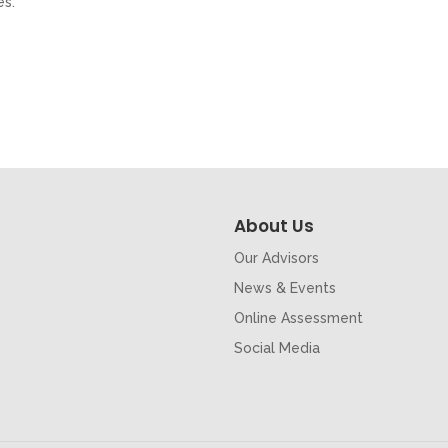
es.
About Us
Our Advisors
News & Events
Online Assessment
Social Media