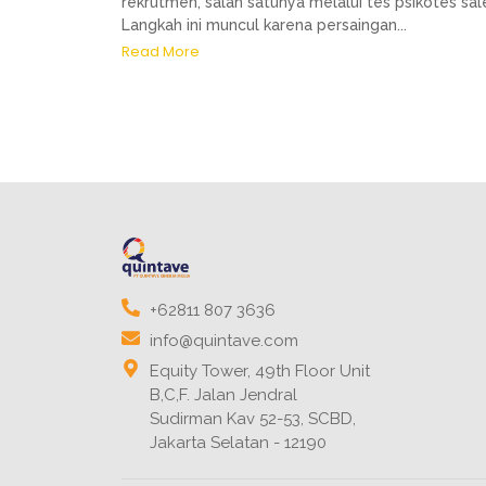
rekrutmen, salah satunya melalui tes psikotes sal
Langkah ini muncul karena persaingan...
Read More
+62811 807 3636
info@quintave.com
Equity Tower, 49th Floor Unit
B,C,F. Jalan Jendral
Sudirman Kav 52-53, SCBD,
Jakarta Selatan - 12190