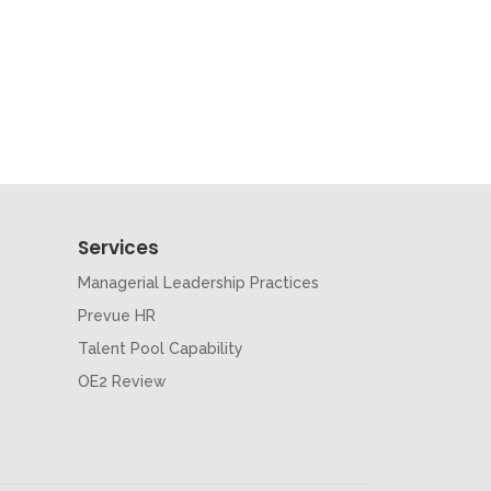
Services
Managerial Leadership Practices
Prevue HR
Talent Pool Capability
OE2 Review