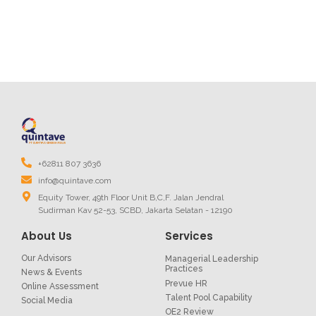
+62811 807 3636
info@quintave.com
Equity Tower, 49th Floor Unit B,C,F. Jalan Jendral
Sudirman Kav 52-53, SCBD, Jakarta Selatan - 12190
About Us
Services
Our Advisors
Managerial Leadership
Practices
News & Events
Prevue HR
Online Assessment
Talent Pool Capability
Social Media
OE2 Review