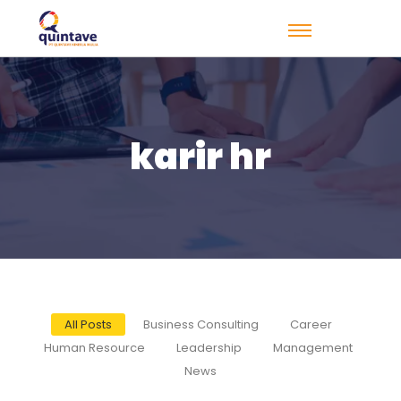
karir hr
All Posts
Business Consulting
Career
Human Resource
Leadership
Management
News