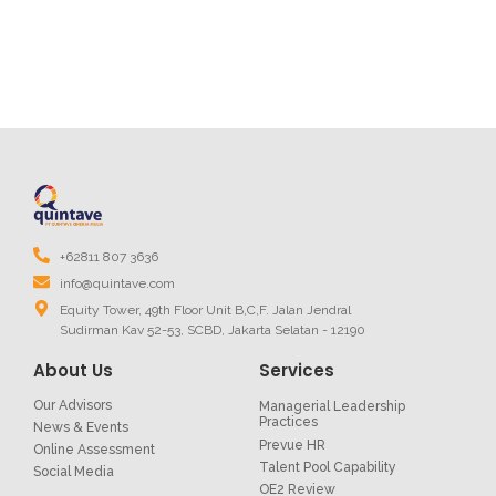
+62811 807 3636
info@quintave.com
Equity Tower, 49th Floor Unit B,C,F. Jalan Jendral
Sudirman Kav 52-53, SCBD, Jakarta Selatan - 12190
About Us
Services
Our Advisors
Managerial Leadership
Practices
News & Events
Prevue HR
Online Assessment
Talent Pool Capability
Social Media
OE2 Review