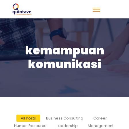
kemampuan
komunikasi
All Posts
Business Consulting
Career
Human Resource
Leadership
Management