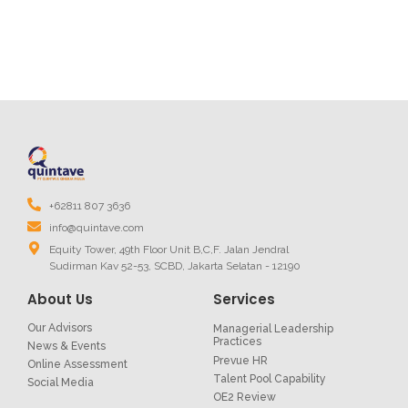
+62811 807 3636
info@quintave.com
Equity Tower, 49th Floor Unit B,C,F. Jalan Jendral
Sudirman Kav 52-53, SCBD, Jakarta Selatan - 12190
About Us
Services
Our Advisors
Managerial Leadership
Practices
News & Events
Prevue HR
Online Assessment
Talent Pool Capability
Social Media
OE2 Review