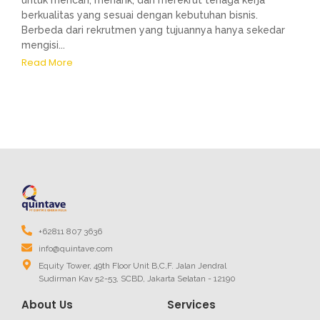
untuk mencari, menarik, dan merekrut tenaga kerja
berkualitas yang sesuai dengan kebutuhan bisnis.
Berbeda dari rekrutmen yang tujuannya hanya sekedar
mengisi...
Read More
+62811 807 3636
info@quintave.com
Equity Tower, 49th Floor Unit B,C,F. Jalan Jendral
Sudirman Kav 52-53, SCBD, Jakarta Selatan - 12190
About Us
Services