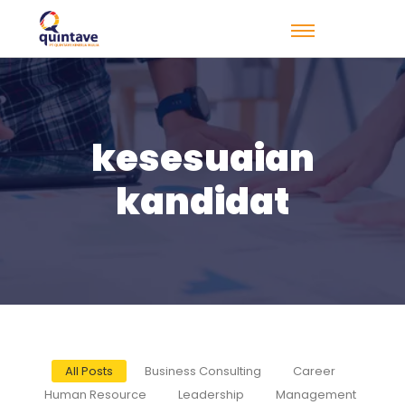
kesesuaian
kandidat
All Posts
Business Consulting
Career
Human Resource
Leadership
Management