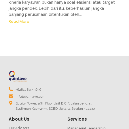
kinerja karyawan bukan hanya soal efisiensi atau target
jangka pendek. Lebih dari itu, keberhasilan jangka
panjang perusahaan ditentukan oleh...
Read More
+62811 807 3636
info@quintave.com
Equity Tower, 49th Floor Unit B,C,F. Jalan Jendral
Sudirman Kav 52-53, SCBD, Jakarta Selatan - 12190
About Us
Services
Our Advisors
Managerial Leadership