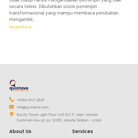
tidak cukup hanya mengandalkan pemimpin yang baik
secara teknis. Dibutuhkan sosok pemimpin
transformasional yang mampu membaca perubahan,
mengambil...
Read More
+62811 807 3636
info@quintave.com
Equity Tower, 49th Floor Unit B,C,F. Jalan Jendral
Sudirman Kav 52-53, SCBD, Jakarta Selatan - 12190
About Us
Services