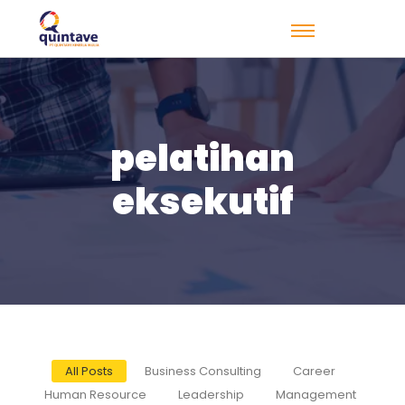
pelatihan
eksekutif
All Posts
Business Consulting
Career
Human Resource
Leadership
Management