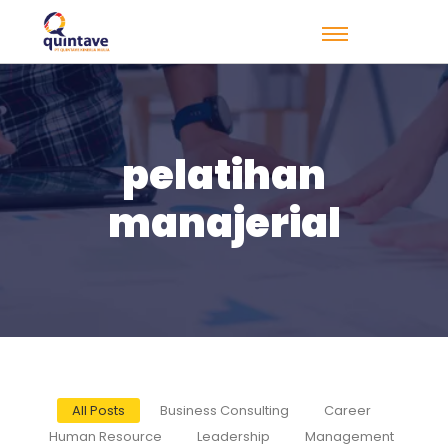
pelatihan
manajerial
All Posts
Business Consulting
Career
Human Resource
Leadership
Management