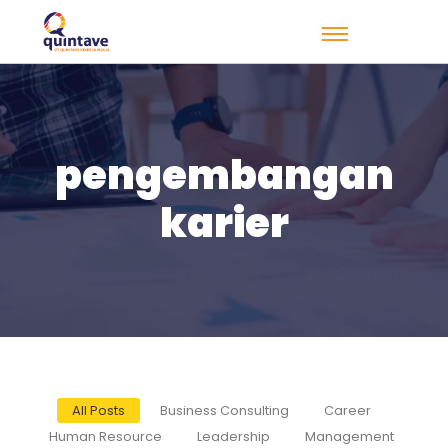
pengembangan
karier
All Posts
Business Consulting
Career
Human Resource
Leadership
Management