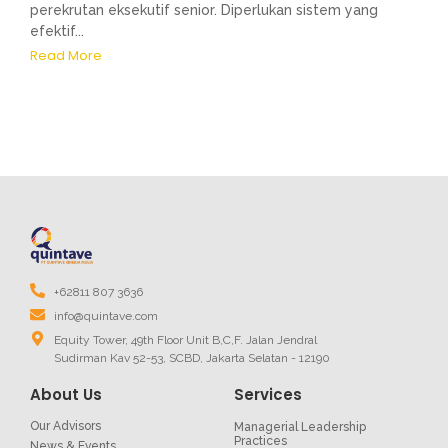
perekrutan eksekutif senior. Diperlukan sistem yang
efektif...
Read More
+62811 807 3636
info@quintave.com
Equity Tower, 49th Floor Unit B,C,F. Jalan Jendral
Sudirman Kav 52-53, SCBD, Jakarta Selatan - 12190
About Us
Services
Our Advisors
Managerial Leadership
Practices
News & Events