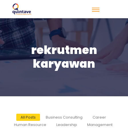
rekrutmen
karyawan
All Posts
Business Consulting
Career
Human Resource
Leadership
Management