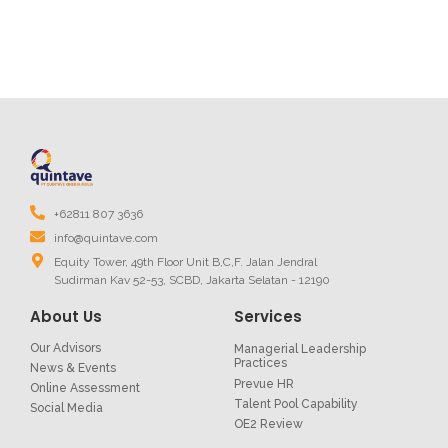
+62811 807 3636
info@quintave.com
Equity Tower, 49th Floor Unit B,C,F. Jalan Jendral
Sudirman Kav 52-53, SCBD, Jakarta Selatan - 12190
About Us
Services
Our Advisors
Managerial Leadership
Practices
News & Events
Prevue HR
Online Assessment
Talent Pool Capability
Social Media
OE2 Review