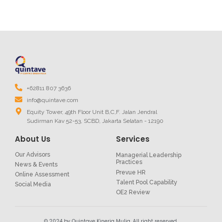
+62811 807 3636
info@quintave.com
Equity Tower, 49th Floor Unit B,C,F. Jalan Jendral
Sudirman Kav 52-53, SCBD, Jakarta Selatan - 12190
About Us
Services
Our Advisors
Managerial Leadership
Practices
News & Events
Prevue HR
Online Assessment
Talent Pool Capability
Social Media
OE2 Review
© 2024 by Quintave Kinerja Mulia. All right reserved.