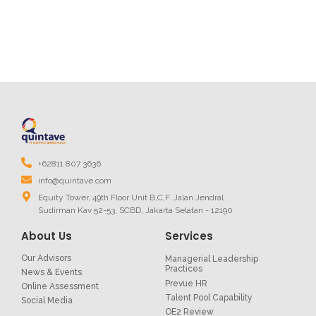
+62811 807 3636
info@quintave.com
Equity Tower, 49th Floor Unit B,C,F. Jalan Jendral
Sudirman Kav 52-53, SCBD, Jakarta Selatan - 12190
About Us
Services
Our Advisors
Managerial Leadership
Practices
News & Events
Prevue HR
Online Assessment
Talent Pool Capability
Social Media
OE2 Review