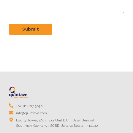
+62811 807 3636
info@quintave.com
Equity Tower, 49th Floor Unit B,C,F. Jalan Jendral
Sudirman Kav 52-53, SCBD, Jakarta Selatan - 12190