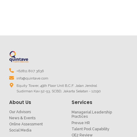
+62811 807 3636
info@quintave.com
Equity Tower, 49th Floor Unit B,C,F. Jalan Jendral
Sudirman Kav 52-53, SCBD, Jakarta Selatan - 12190
About Us
Services
Our Advisors
Managerial Leadership
Practices
News & Events
Prevue HR
Online Assessment
Talent Pool Capability
Social Media
OE2 Review