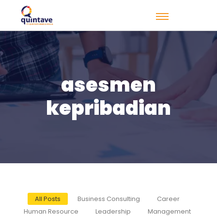
asesmen
kepribadian
All Posts
Business Consulting
Career
Human Resource
Leadership
Management