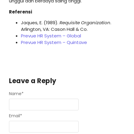
unggul dan berdaya saing tinggi.
Referensi
Jaques, E. (1989).
Requisite Organization
.
Arlington, VA: Cason Hall & Co.
Prevue HR System – Global
Prevue HR System – Quintave
Leave a Reply
Name
*
Email
*