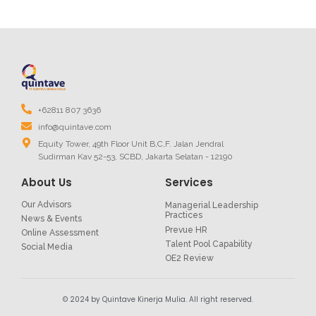
+62811 807 3636
info@quintave.com
Equity Tower, 49th Floor Unit B,C,F. Jalan Jendral
Sudirman Kav 52-53, SCBD, Jakarta Selatan - 12190
About Us
Services
Our Advisors
Managerial Leadership
Practices
News & Events
Prevue HR
Online Assessment
Talent Pool Capability
Social Media
OE2 Review
© 2024 by Quintave Kinerja Mulia. All right reserved.