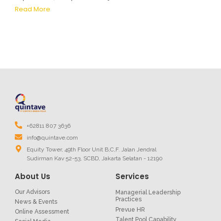
Read More
+62811 807 3636
info@quintave.com
Equity Tower, 49th Floor Unit B,C,F. Jalan Jendral
Sudirman Kav 52-53, SCBD, Jakarta Selatan - 12190
About Us
Services
Our Advisors
Managerial Leadership
Practices
News & Events
Prevue HR
Online Assessment
Talent Pool Capability