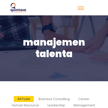
manajemen
talenta
All Posts
Business Consulting
Career
Human Resource
Leadership
Management