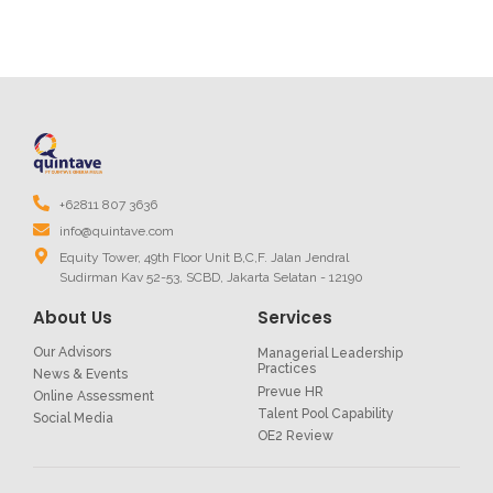
+62811 807 3636
info@quintave.com
Equity Tower, 49th Floor Unit B,C,F. Jalan Jendral
Sudirman Kav 52-53, SCBD, Jakarta Selatan - 12190
About Us
Services
Our Advisors
Managerial Leadership
Practices
News & Events
Prevue HR
Online Assessment
Talent Pool Capability
Social Media
OE2 Review