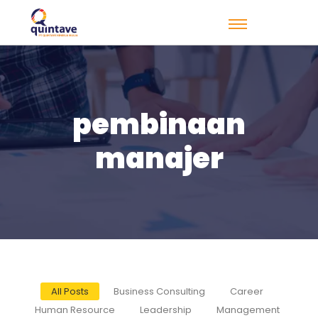
pembinaan
manajer
All Posts
Business Consulting
Career
Human Resource
Leadership
Management