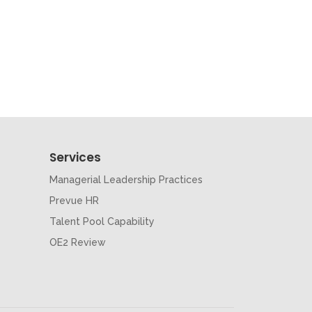
Services
Managerial Leadership Practices
Prevue HR
Talent Pool Capability
OE2 Review