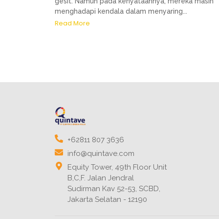
gesit. Namun pada kenyataannya, mereka masih
menghadapi kendala dalam menyaring...
Read More
+62811 807 3636
info@quintave.com
Equity Tower, 49th Floor Unit
B,C,F. Jalan Jendral
Sudirman Kav 52-53, SCBD,
Jakarta Selatan - 12190