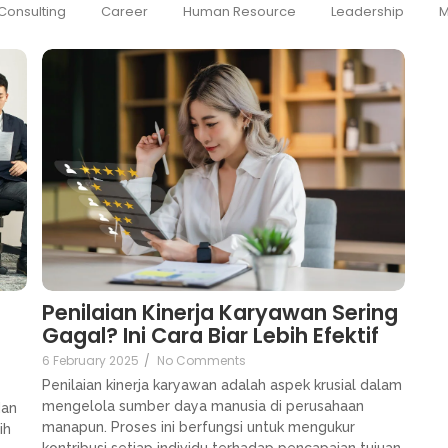
Consulting
Career
Human Resource
Leadership
M
Penilaian Kinerja Karyawan Sering
Gagal? Ini Cara Biar Lebih Efektif
6 February 2025
/
No Comments
Penilaian kinerja karyawan adalah aspek krusial dalam
mengelola sumber daya manusia di perusahaan
dan
manapun. Proses ini berfungsi untuk mengukur
ih