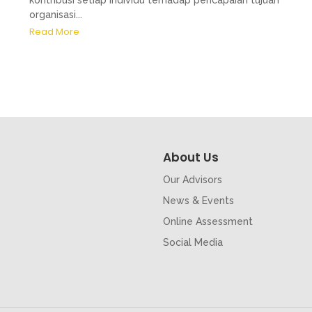
kontribusi setiap individu terhadap pencapaian tujuan
organisasi...
Read More
About Us
Our Advisors
News & Events
Online Assessment
Social Media