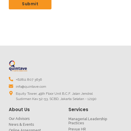
+62811 807 3636
info@quintave.com
Equity Tower, 49th Floor Unit B,C,F. Jalan Jendral
Sudirman Kav 52-53, SCBD, Jakarta Selatan - 12190
About Us
Services
Our Advisors
Managerial Leadership
Practices
News & Events
Prevue HR
Online Assessment