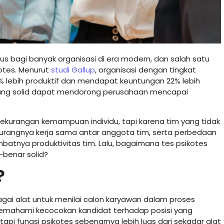
s bagi banyak organisasi di era modern, dan salah satu
otes. Menurut
studi Gallup
, organisasi dengan tingkat
21% lebih produktif dan mendapat keuntungan 22% lebih
yang solid dapat mendorong perusahaan mencapai
kekurangan kemampuan individu, tapi karena tim yang tidak
kurangnya kerja sama antar anggota tim, serta perbedaan
mbatnya produktivitas tim. Lalu, bagaimana tes psikotes
benar solid?
?
bagai alat untuk menilai calon karyawan dalam proses
emahami kecocokan kandidat terhadap posisi yang
pi fungsi psikotes sebenarnya lebih luas dari sekadar alat