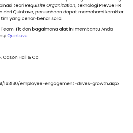
inasi teori
Requisite Organization
, teknologi Prevue HR
n dari Quintave, perusahaan dapat memahami karakter
im yang benar-benar solid.
ue Team-Fit dan bagaimana alat ini membantu Anda
ungi
Quintave
.
n
. Cason Hall & Co.
nal/163130/employee-engagement-drives-growth.aspx