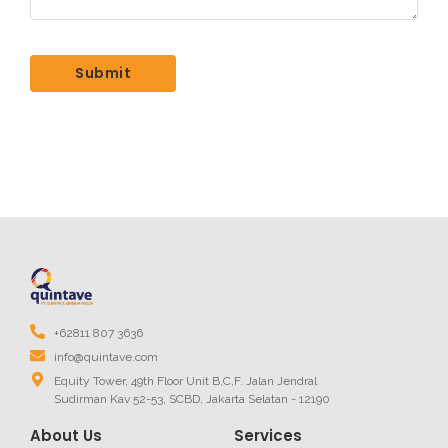
+62811 807 3636
info@quintave.com
Equity Tower, 49th Floor Unit B,C,F. Jalan Jendral
Sudirman Kav 52-53, SCBD, Jakarta Selatan - 12190
About Us
Services