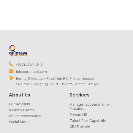
+62811 807 3636
info@quintave.com
Equity Tower, 49th Floor Unit B,C,F. Jalan Jendral
Sudirman Kav 52-53, SCBD, Jakarta Selatan - 12190
About Us
Services
Our Advisors
Managerial Leadership
Practices
News & Events
Prevue HR
Online Assessment
Talent Pool Capability
Social Media
OE2 Review