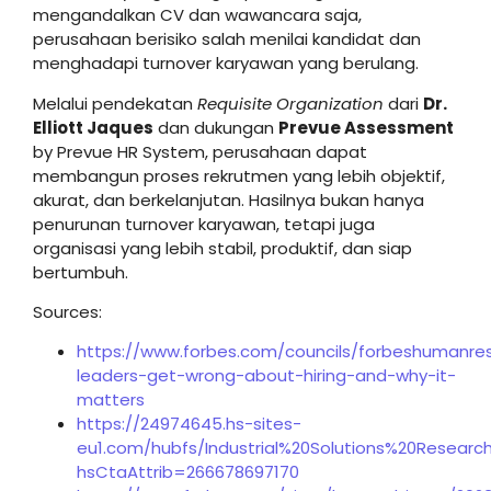
mengandalkan CV dan wawancara saja,
perusahaan berisiko salah menilai kandidat dan
menghadapi turnover karyawan yang berulang.
Melalui pendekatan
Requisite Organization
dari
Dr.
Elliott Jaques
dan dukungan
Prevue Assessment
by Prevue HR System, perusahaan dapat
membangun proses rekrutmen yang lebih objektif,
akurat, dan berkelanjutan. Hasilnya bukan hanya
penurunan turnover karyawan, tetapi juga
organisasi yang lebih stabil, produktif, dan siap
bertumbuh.
Sources:
https://www.forbes.com/councils/forbeshumanre
leaders-get-wrong-about-hiring-and-why-it-
matters
https://24974645.hs-sites-
eu1.com/hubfs/Industrial%20Solutions%20Researc
hsCtaAttrib=266678697170