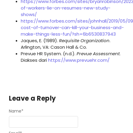
https://www.forbes.com/sites/bryanrobinson/2023
of-workers-lie-on-resumes-new-study-
shows/
https://www.forbes.com/sites/johnhall/2019/05/0
cost-of-turnover-can-kill-your-business-and-
make-things-less-fun/?sh=6b6530837943
Jaques, E. (1989).
Requisite Organization
.
Arlington, VA: Cason Hall & Co.
Prevue HR System. (n.d.).
Prevue Assessment
.
Diakses dari
https://www.prevuehr.com/
Leave a Reply
Name
*