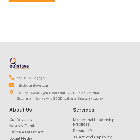
+62811 807 3636
info@quintave.com
Equity Tower, 49th Floor Unit B,C,F. Jalan Jendral
Sudirman Kav 52-53, SCBD, Jakarta Selatan - 12190
About Us
Services
Our Advisors
Managerial Leadership
Practices
News & Events
Prevue HR
Online Assessment
Talent Pool Capability
Social Media