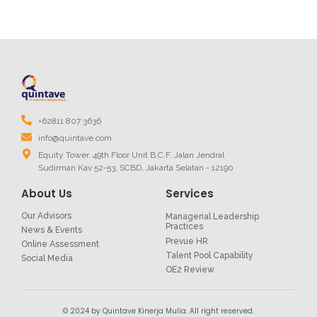
+62811 807 3636
info@quintave.com
Equity Tower, 49th Floor Unit B,C,F. Jalan Jendral
Sudirman Kav 52-53, SCBD, Jakarta Selatan - 12190
About Us
Services
Our Advisors
Managerial Leadership
Practices
News & Events
Prevue HR
Online Assessment
Talent Pool Capability
Social Media
OE2 Review
© 2024 by Quintave Kinerja Mulia. All right reserved.