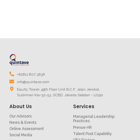
+62811 807 3636
info@quintave.com
Equity Tower, 49th Floor Unit B,C,F. Jalan Jendral
Sudirman Kav 52-53, SCBD, Jakarta Selatan - 12190
About Us
Services
Our Advisors
Managerial Leadership
Practices
News & Events
Prevue HR
Online Assessment
Talent Pool Capability
Social Media