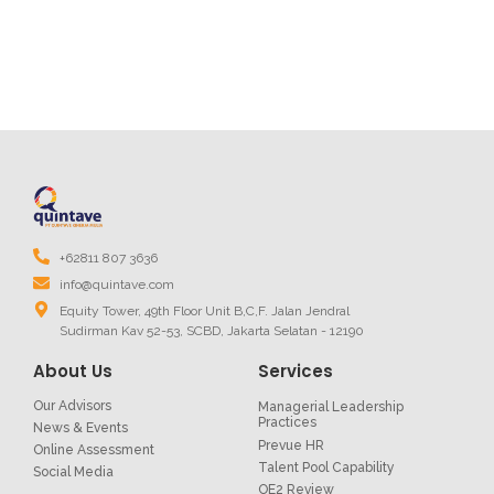
+62811 807 3636
info@quintave.com
Equity Tower, 49th Floor Unit B,C,F. Jalan Jendral
Sudirman Kav 52-53, SCBD, Jakarta Selatan - 12190
About Us
Services
Our Advisors
Managerial Leadership
Practices
News & Events
Prevue HR
Online Assessment
Talent Pool Capability
Social Media
OE2 Review